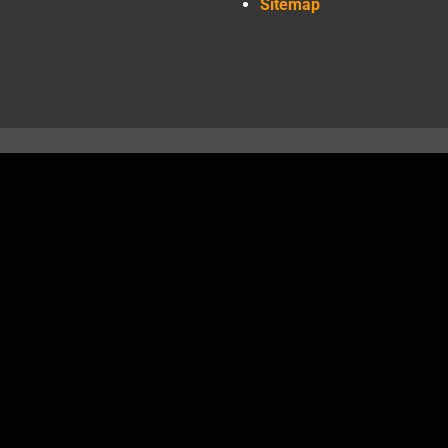
Sitemap