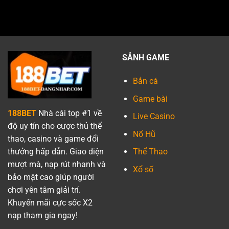
toàn
ăn
miền
bình
chắc
Nam
luận
mặc
online
ở
bền
web,
Tải
luật
app
chơi
188Bet
chuẩn
–
truyền
Cài
SẢNH GAME
thống
đặt
và
cập
nhật
Bắn cá
phiên
bản
mới
Game bài
nhất
2025
188BET
Nhà cái top #1 về
Live Casino
độ uy tín cho cược thủ thể
Nổ Hũ
thao, casino và game đổi
thưởng hấp dẫn. Giao diện
Thể Thao
mượt mà, nạp rút nhanh và
Xổ số
bảo mật cao giúp người
chơi yên tâm giải trí.
Khuyến mãi cực sốc X2
nạp tham gia ngay!