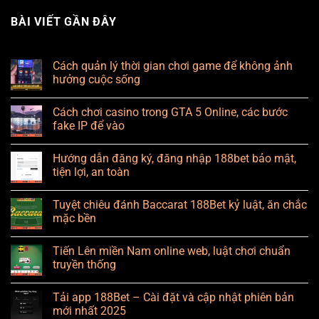
BÀI VIẾT GẦN ĐÂY
Cách quản lý thời gian chơi game để không ảnh
hưởng cuộc sống
Không
có
Cách chơi casino trong GTA 5 Online, các bước
bình
luận
fake IP để vào
ở
Cách
Không
quản
có
Hướng dẫn đăng ký, đăng nhập 188bet bảo mật,
lý
bình
thời
luận
tiện lợi, an toàn
gian
ở
chơi
Cách
Không
game
chơi
có
Tuyệt chiêu đánh Baccarat 188Bet kỷ luật, ăn chắc
để
casino
bình
không
trong
luận
mặc bền
ảnh
GTA
ở
hưởng
5
Hướng
Không
cuộc
Online,
dẫn
có
Tiến Lên miền Nam online web, luật chơi chuẩn
sống
các
đăng
bình
bước
ký,
luận
truyền thống
fake
đăng
ở
IP
nhập
Tuyệt
Không
để
188bet
chiêu
có
Tải app 188Bet – Cài đặt và cập nhật phiên bản
vào
bảo
đánh
bình
mật,
Baccarat
luận
mới nhất 2025
tiện
188Bet
ở