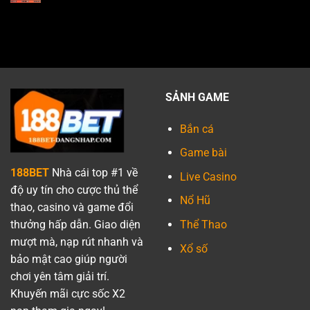
lợi,
kỷ
Tiến
Không
an
luật,
Lên
có
toàn
ăn
miền
bình
chắc
Nam
luận
mặc
online
ở
bền
web,
Tải
luật
app
chơi
188Bet
chuẩn
–
truyền
Cài
SẢNH GAME
thống
đặt
và
cập
nhật
Bắn cá
phiên
bản
mới
Game bài
nhất
2025
188BET
Nhà cái top #1 về
Live Casino
độ uy tín cho cược thủ thể
Nổ Hũ
thao, casino và game đổi
thưởng hấp dẫn. Giao diện
Thể Thao
mượt mà, nạp rút nhanh và
Xổ số
bảo mật cao giúp người
chơi yên tâm giải trí.
Khuyến mãi cực sốc X2