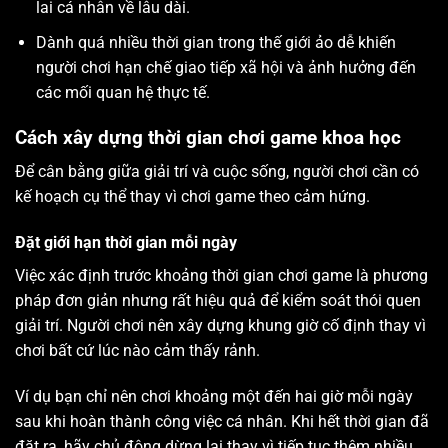
lai cá nhân về lâu dài.
Dành quá nhiều thời gian trong thế giới ảo dễ khiến
người chơi hạn chế giao tiếp xã hội và ảnh hưởng đến
các mối quan hệ thực tế.
Cách xây dựng thời gian chơi game khoa học
Để cân bằng giữa giải trí và cuộc sống, người chơi cần có
kế hoạch cụ thể thay vì chơi game theo cảm hứng.
Đặt giới hạn thời gian mỗi ngày
Việc xác định trước khoảng thời gian chơi game là phương
pháp đơn giản nhưng rất hiệu quả để kiểm soát thói quen
giải trí. Người chơi nên xây dựng khung giờ cố định thay vì
chơi bất cứ lúc nào cảm thấy rảnh.
Ví dụ bạn chỉ nên chơi khoảng một đến hai giờ mỗi ngày
sau khi hoàn thành công việc cá nhân. Khi hết thời gian đã
đặt ra, hãy chủ động dừng lại thay vì tiếp tục thêm nhiều