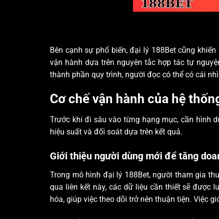
Bên cạnh sự phổ biến, đại lý 188Bet cũng khiến
vận hành dựa trên nguyên tắc hợp tác tự nguyệ
thành phần quy trình, người đọc có thể có cái nh
Cơ chế vận hành của hệ thống
Trước khi đi sâu vào từng hạng mục, cần hình dun
hiệu suất và đối soát dựa trên kết quả.
Giới thiệu người dùng mới để tăng doa
Trong mô hình đại lý 188Bet, người tham gia thư
qua liên kết này, các dữ liệu cần thiết sẽ được
hóa, giúp việc theo dõi trở nên thuận tiện. Việc 