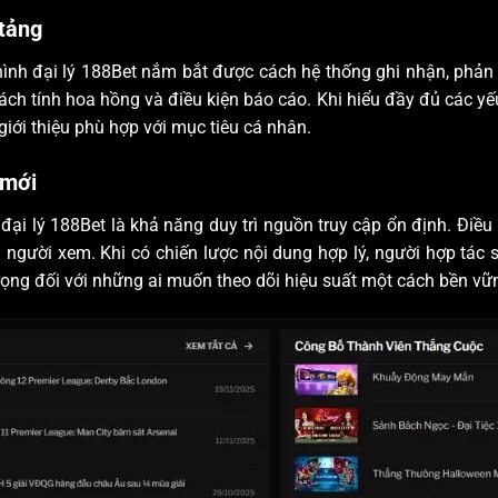
 tảng
ình đại lý 188Bet nắm bắt được cách hệ thống ghi nhận, phản 
ách tính hoa hồng và điều kiện báo cáo. Khi hiểu đầy đủ các yếu 
iới thiệu phù hợp với mục tiêu cá nhân.
 mới
ại lý 188Bet là khả năng duy trì nguồn truy cập ổn định. Điề
 người xem. Khi có chiến lược nội dung hợp lý, người hợp tác 
rọng đối với những ai muốn theo dõi hiệu suất một cách bền vữ