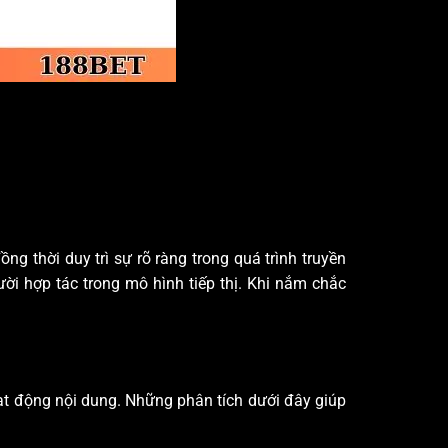
ng thời duy trì sự rõ ràng trong quá trình truyền
ười hợp tác trong mô hình tiếp thị. Khi nắm chắc
oạt động nội dung. Những phân tích dưới đây giúp