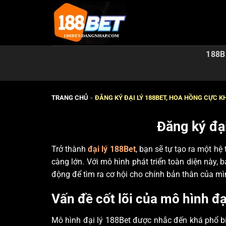
Bỏ
qua
nội
dung
188B
TRANG CHỦ
»
ĐĂNG KÝ ĐẠI LÝ 188BET, HOA HỒNG CỰC K
Đăng ký đại
Trở thành
đại lý 188Bet
, bạn sẽ tự tạo ra một h
càng lớn. Với mô hình phát triển toàn diện này,
động để tìm ra cơ hội cho chính bản thân của mì
Vấn đề cốt lõi của mô hình đạ
Mô hình đại lý 188Bet được nhắc đến khá phổ biến