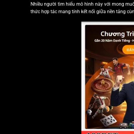
Nhiều người tìm hiểu mô hình này với mong muố
thức hợp tác mang tính kết nối giữa nền tảng cù