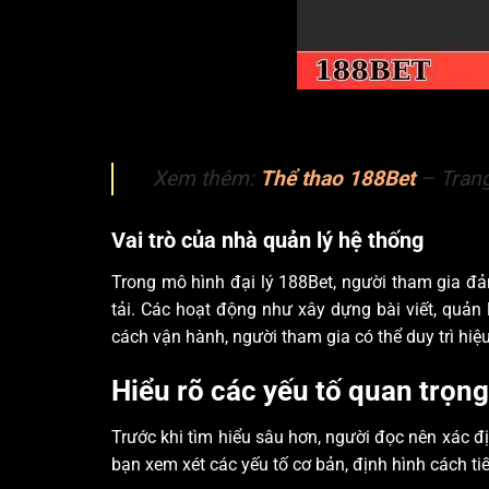
Xem thêm:
Thể thao 188Bet
– Trang
Vai trò của nhà quản lý hệ thống
Trong mô hình đại lý 188Bet, người tham gia đảm 
tải. Các hoạt động như xây dựng bài viết, quản 
cách vận hành, người tham gia có thể duy trì hiệ
Hiểu rõ các yếu tố quan trọng
Trước khi tìm hiểu sâu hơn, người đọc nên xác đ
bạn xem xét các yếu tố cơ bản, định hình cách ti