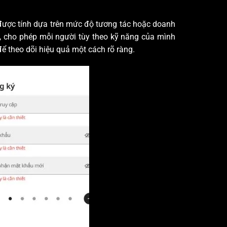
 được tính dựa trên mức độ tương tác hoặc doanh
ạt, cho phép mỗi người tùy theo kỹ năng của mình
để theo dõi hiệu quả một cách rõ ràng.