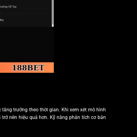
c tăng trưởng theo thời gian. Khi xem xét mô hình
ai trở nên hiệu quả hơn. Kỹ năng phân tích cơ bản