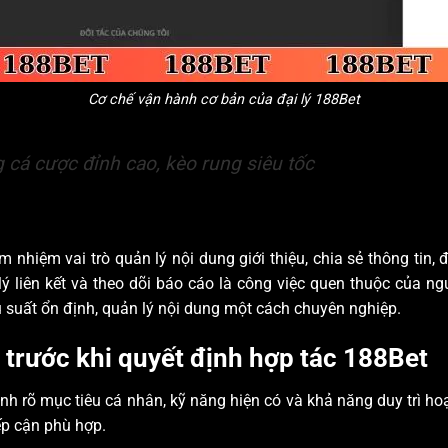
Cơ chế vận hành cơ bản của đại lý 188Bet
 cá cược đỉnh cao, kèo rung siêu tốc
nhiệm vai trò quản lý nội dung giới thiệu, chia sẻ thông tin, đồ
lý liên kết và theo dõi báo cáo là công việc quen thuộc của ng
u suất ổn định, quản lý nội dung một cách chuyên nghiệp.
 trước khi quyết định hợp tác 188Bet
ịnh rõ mục tiêu cá nhân, kỹ năng hiện có và khả năng duy trì h
ếp cận phù hợp.