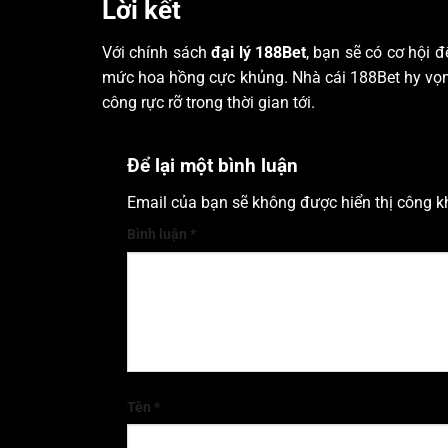
Lời kết
Với chính sách
đại lý 188Bet
, bạn sẽ có cơ hội 
mức hoa hồng cực khủng. Nhà cái 188Bet hy vọng
công rực rỡ trong thời gian tới.
Để lại một bình luận
Email của bạn sẽ không được hiển thị công k
Bình luận
*
Tên
*