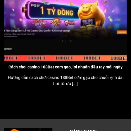
Cách chơi casino 188Bet cơm gạo, lợi nhuận đều tay mỗi ngày
Hướng dẫn cách chơi casino 188Bet cơm gạo cho chuỗi lệnh dài
hơi, tối ưu [...]