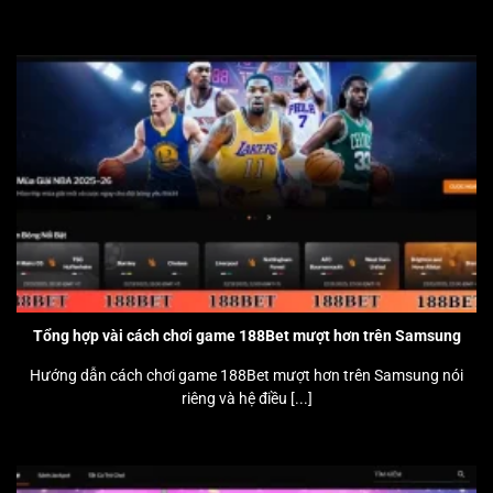
Tổng hợp vài cách chơi game 188Bet mượt hơn trên Samsung
Hướng dẫn cách chơi game 188Bet mượt hơn trên Samsung nói
riêng và hệ điều [...]