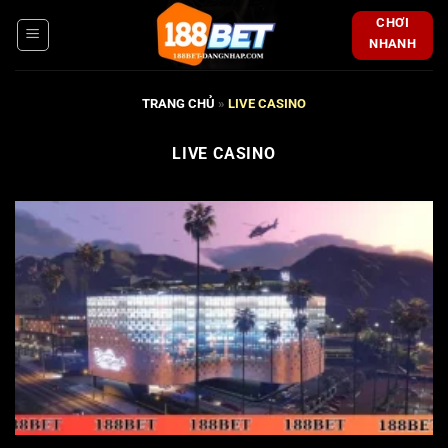
Bỏ
CHƠI
qua
NHANH
nội
dung
TRANG CHỦ
»
LIVE CASINO
LIVE CASINO