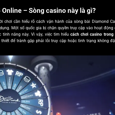
 Online – Sòng casino này là gì?
ười chơi cần hiểu rõ cách vận hành của sòng bài Diamond Ca
 dụng. Một số quốc gia bị chặn quyền truy cập vào hoạt động
 tính năng này. Vì vậy, việc tìm hiểu
cách chơi casino trong
hiết để tránh gặp phải lỗi truy cập hoặc tình trạng không đ