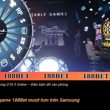
rong GTA 5 Online – Điều kiện để vào phòng
 game 188Bet mượt hơn trên Samsung