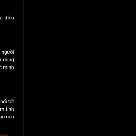
và điều
u người
ử dụng
ết minh
nối tốt
m tính
ạn nên