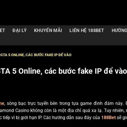
ET
ĐẠI LÝ
KHUYẾN MÃI
LIÊN HỆ 188BET
HƯỚNG
TA 5 ONLINE, CÁC BƯỚC FAKE IP ĐỂ VÀO
TA 5 Online, các bước fake IP để vào
ne
, sòng bạc trực tuyến bên trong tựa game đình đám này. Đ
iamond Casino không còn là một địa chỉ quá xa lạ. Tuy nhiên,
 tiếp vì bị giới hạn IP. Các hướng dẫn sau đây của
188Bet
sẽ g