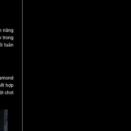
nh năng
o trong
ối tuân
iamond
kết hợp
ời chơi