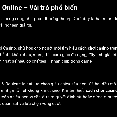
Online – Vài trò phổ biến
chế riêng cũng như phần thưởng thú vị. Dưới đây là hai nhóm t
i nghiệm giải trí.
d Casino, phù hợp cho người mới tìm hiểu
cách chơi casino tro
chủ đề khác nhau, mang đến cảm giác đa dạng, đầy tính giải trí
 nhất để hiểu cơ chế tiêu – nhận chip trong game.
ck & Roulette là hai lựa chọn giàu chiều sâu hơn. Cả hai đều m
m nhận rõ nét không khí casino. Khi tìm hiểu
cách chơi casino
h toán nhiều hơn vì cần đưa ra quyết định rút hoặc dừng dựa tr
ược quan sát và lựa chọn vùng cược.