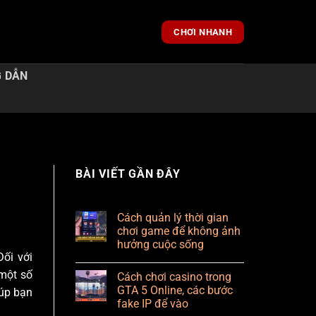
CHƠI NHANH
 DẪN
BÀI VIẾT GẦN ĐÂY
Cách quản lý thời gian
chơi game để không ảnh
hưởng cuộc sống
ối với
Không
có
 một số
Cách chơi casino trong
bình
luận
GTA 5 Online, các bước
iúp bạn
ở
fake IP để vào
Cách
quản