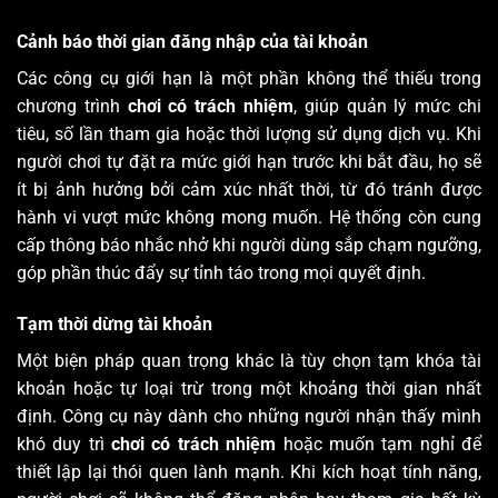
Cảnh báo thời gian đăng nhập của tài khoản
Các công cụ giới hạn là một phần không thể thiếu trong
chương trình
chơi có trách nhiệm
, giúp quản lý mức chi
tiêu, số lần tham gia hoặc thời lượng sử dụng dịch vụ. Khi
người chơi tự đặt ra mức giới hạn trước khi bắt đầu, họ sẽ
ít bị ảnh hưởng bởi cảm xúc nhất thời, từ đó tránh được
hành vi vượt mức không mong muốn. Hệ thống còn cung
cấp thông báo nhắc nhở khi người dùng sắp chạm ngưỡng,
góp phần thúc đẩy sự tỉnh táo trong mọi quyết định.
Tạm thời dừng tài khoản
Một biện pháp quan trọng khác là tùy chọn tạm khóa tài
khoản hoặc tự loại trừ trong một khoảng thời gian nhất
định. Công cụ này dành cho những người nhận thấy mình
khó duy trì
chơi có trách nhiệm
hoặc muốn tạm nghỉ để
thiết lập lại thói quen lành mạnh. Khi kích hoạt tính năng,