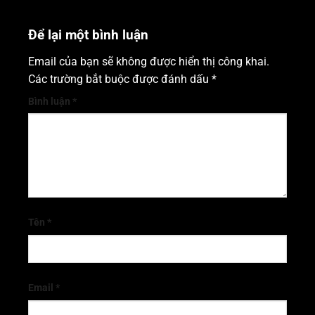
Để lại một bình luận
Email của bạn sẽ không được hiển thị công khai.
Các trường bắt buộc được đánh dấu
*
Bình luận
*
Tên
*
Email
*