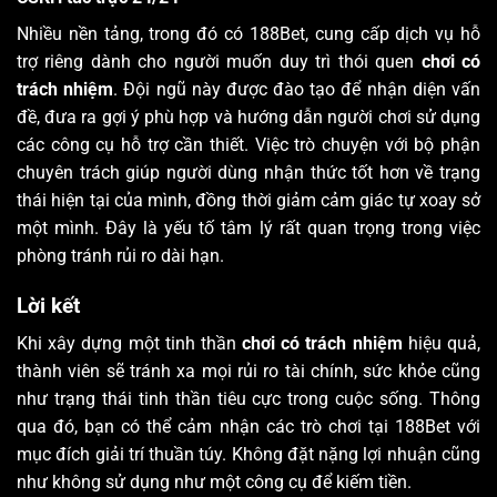
Nhiều nền tảng, trong đó có 188Bet, cung cấp dịch vụ hỗ
trợ riêng dành cho người muốn duy trì thói quen
chơi có
trách nhiệm
. Đội ngũ này được đào tạo để nhận diện vấn
đề, đưa ra gợi ý phù hợp và hướng dẫn người chơi sử dụng
các công cụ hỗ trợ cần thiết. Việc trò chuyện với bộ phận
chuyên trách giúp người dùng nhận thức tốt hơn về trạng
thái hiện tại của mình, đồng thời giảm cảm giác tự xoay sở
một mình. Đây là yếu tố tâm lý rất quan trọng trong việc
phòng tránh rủi ro dài hạn.
Lời kết
Khi xây dựng một tinh thần
chơi có trách nhiệm
hiệu quả,
thành viên sẽ tránh xa mọi rủi ro tài chính, sức khỏe cũng
như trạng thái tinh thần tiêu cực trong cuộc sống. Thông
qua đó, bạn có thể cảm nhận các trò chơi tại 188Bet với
mục đích giải trí thuần túy. Không đặt nặng lợi nhuận cũng
như không sử dụng như một công cụ để kiếm tiền.