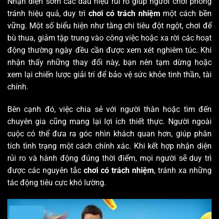
Nhận diện sớm các dấu hiệu rủi ro giúp người chơi phòng
tránh hiệu quả, duy trì
chơi có trách nhiệm
một cách bền
vững. Một số biểu hiện như tăng chi tiêu đột ngột, chơi để
bù thua, giảm tập trung vào công việc hoặc xa rời các hoạt
động thường ngày đều cần được xem xét nghiêm túc. Khi
nhận thấy những thay đổi này, bạn nên tạm dừng hoặc
xem lại chiến lược giải trí để bảo vệ sức khỏe tinh thần, tài
chính.
Bên cạnh đó, việc chia sẻ với người thân hoặc tìm đến
chuyên gia cũng mang lại lợi ích thiết thực. Người ngoài
cuộc có thể đưa ra góc nhìn khách quan hơn, giúp phân
tích tình trạng một cách chính xác. Khi kết hợp nhận diện
rủi ro và hành động đúng thời điểm, mọi người sẽ duy trì
được các nguyên tắc
chơi có trách nhiệm
, tránh xa những
tác động tiêu cực khó lường.