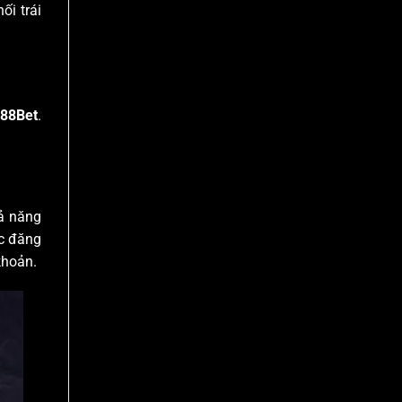
ối trái
188Bet
.
ả năng
ặc đăng
khoản.