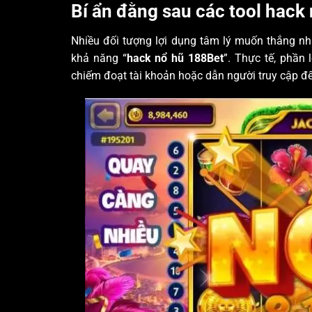
Bí ẩn đằng sau các tool hack
Nhiều đối tượng lợi dụng tâm lý muốn thắng n
khả năng “
hack nổ hũ 188Bet
”. Thực tế, phần
chiếm đoạt tài khoản hoặc dẫn người truy cập đ