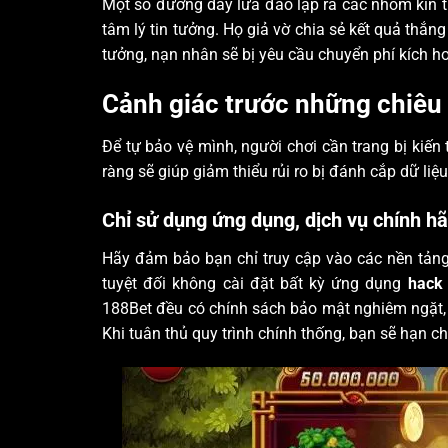
Một số đường dây lừa đảo lập ra các nhóm kín t
tâm lý tin tưởng. Họ giả vờ chia sẻ kết quả thắn
tưởng, nạn nhân sẽ bị yêu cầu chuyển phí kích h
Cảnh giác trước những chiêu 
Để tự bảo vệ mình, người chơi cần trang bị kiến 
ràng sẽ giúp giảm thiểu rủi ro bị đánh cắp dữ liệ
Chỉ sử dụng ứng dụng, dịch vụ chính h
Hãy đảm bảo bạn chỉ truy cập vào các nền tản
tuyệt đối không cài đặt bất kỳ ứng dụng
hack
188Bet đều có chính sách bảo mật nghiêm ngặt, 
Khi tuân thủ quy trình chính thống, bạn sẽ hạn ch