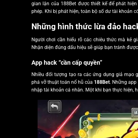
gian lận của 188Bet được thiết kế để phát hiện
phép. Khi bị phát hiện, toàn bộ số dư tài khoản c
Những hình thức lừa đảo hac
Người chơi cần hiểu rõ các chiêu thức mà kẻ 
Nhận diện đúng dấu hiệu sẽ giúp bạn tránh được 
App hack “cần cấp quyền”
Nhiều đối tượng tạo ra các ứng dụng giả mạo 
phá vỡ thuật toán nổ hũ của
188Bet
. Những app 
nhập tài khoản cá nhân. Một khi bạn thực hiện, h