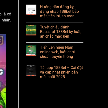
Không
lý
có
thời
Hướng dẫn đăng ký,
bình
gian
luận
đăng nhập 188bet bảo
chơi
ở
 là có
game
mật, tiện lợi, an toàn
Cách
để
chơi
á nhân,
không
Không
casino
ảnh
có
trong
Tuyệt chiêu đánh
hưởng
bình
GTA
cuộc
luận
Baccarat 188Bet kỷ luật,
5
ở
sống
Online,
ăn chắc mặc bền
Hướng
các
dẫn
bước
Không
đăng
fake
có
ký,
Tiến Lên miền Nam
IP
bình
đăng
để
luận
online web, luật chơi
nhập
ở
vào
188bet
chuẩn truyền thống
Tuyệt
bảo
chiêu
mật,
Không
đánh
tiện
có
Baccarat
Tải app 188Bet – Cài đặt
lợi,
bình
188Bet
an
luận
và cập nhật phiên bản
kỷ
ở
toàn
luật,
mới nhất 2025
Tiến
ăn
Lên
chắc
Không
miền
mặc
có
Nam
bền
bình
online
luận
web,
ở
luật
Tải
chơi
app
chuẩn
188Bet
truyền
–