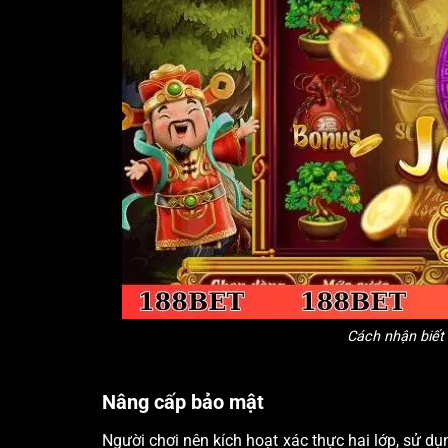
Cách nhận biết 
Nâng cấp bảo mật
Người chơi nên kích hoạt xác thực hai lớp, sử d