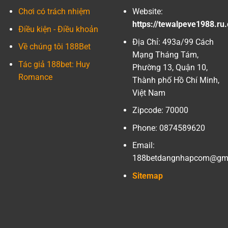
Chơi có trách nhiệm
Website:
https://tewalpeve1988.ru
Điều kiện - Điều khoản
Địa Chỉ: 493a/99 Cách
Về chúng tôi 188Bet
Mạng Tháng Tám,
Tác giả 188bet: Huy
Phường 13, Quận 10,
Romance
Thành phố Hồ Chí Minh,
Việt Nam
Zipcode: 70000
Phone: 0874589620
Email:
188betdangnhapcom@gma
Sitemap