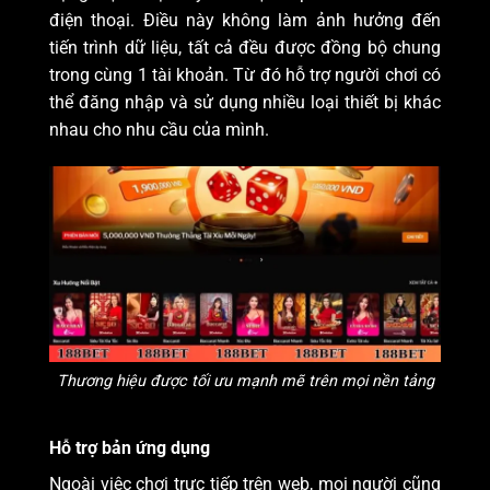
điện thoại. Điều này không làm ảnh hưởng đến
tiến trình dữ liệu, tất cả đều được đồng bộ chung
trong cùng 1 tài khoản. Từ đó hỗ trợ người chơi có
thể đăng nhập và sử dụng nhiều loại thiết bị khác
nhau cho nhu cầu của mình.
Thương hiệu được tối ưu mạnh mẽ trên mọi nền tảng
Hỗ trợ bản ứng dụng
Ngoài việc chơi trực tiếp trên web, mọi người cũng