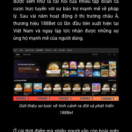
được xem như là cái nôi của nhiều tập đoàn cá
cược trực tuyến với sự bảo trợ mạnh mẽ về pháp
lý. Sau vài năm hoạt động ở thị trường châu Á,
thương hiệu 188Bet có lần đầu tiên xuất hiện tại
Việt Nam và ngay lập tức nhận được những sự
ủng hộ mạnh mẽ của người dùng.
Giới thiệu sơ lược về tình cảnh ra đời và phát triển
188Bet
Ở cái thời điểm mà nhiều người vẫn còn hoài nghi