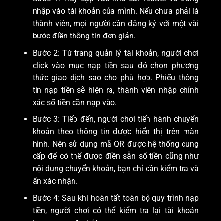
nhập vào tài khoản của mình. Nếu chưa phải là
thành viên, mọi người cần đăng ký với một vài
bước điền thông tin đơn giản.
Bước 2: Từ trang quản lý tài khoản, người chơi
click vào mục nạp tiền sau đó chọn phương
thức giao dịch sao cho phù hợp. Phiếu thông
tin nạp tiền sẽ hiện ra, thành viên nhập chính
xác số tiền cần nạp vào.
Bước 3: Tiếp đến, người chơi tiến hành chuyển
khoản theo thông tin được hiển thị trên màn
hình. Nên sử dụng mã QR được hệ thống cung
cấp để có thể được điền sẵn số tiền cũng như
nội dung chuyển khoản, bạn chỉ cần kiểm tra và
ấn xác nhận.
Bước 4: Sau khi hoàn tất toàn bộ quy trình nạp
tiền, người chơi có thể kiểm tra lại tài khoản