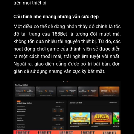
trên mọi thiết bị.
Cấu hình nhẹ nhàng nhưng vẫn cực đẹp
Một điều có thể dễ dàng nhận thấy đó chính là tốc
độ tải trang của 188Bet là tương đối mượt mà,
không tốn quá nhiều tài nguyên thiết bị. Từ đó, các
hoạt động chơi game của thành viên sẽ được diễn
ra một cách thoải mái, trải nghiệm tuyệt vời nhất.
Ngoài ra, giao diện cũng được bố trí bài bản, đơn
giản dễ sử dụng nhưng vẫn cực kỳ bắt mắt.