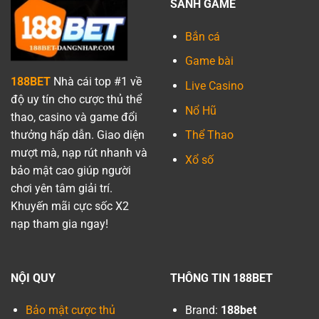
SẢNH GAME
Bắn cá
Game bài
188BET
Nhà cái top #1 về
Live Casino
độ uy tín cho cược thủ thể
Nổ Hũ
thao, casino và game đổi
thưởng hấp dẫn. Giao diện
Thể Thao
mượt mà, nạp rút nhanh và
Xổ số
bảo mật cao giúp người
chơi yên tâm giải trí.
Khuyến mãi cực sốc X2
nạp tham gia ngay!
NỘI QUY
THÔNG TIN 188BET
Bảo mật cược thủ
Brand:
188bet