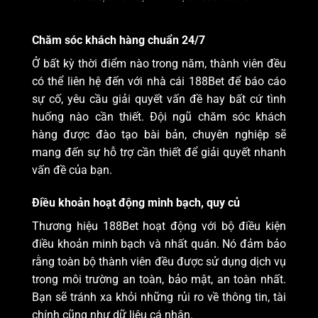
Chăm sóc khách hàng chuẩn 24/7
Ở bất kỳ thời điểm nào trong năm, thành viên đều
có thể liên hệ đến với nhà cái 188Bet để báo cáo
sự cố, yêu cầu giải quyết vấn đề hay bất cứ tình
huống nào cần thiết. Đội ngũ chăm sóc khách
hàng được đào tạo bài bản, chuyên nghiệp sẽ
mang đến sự hỗ trợ cần thiết để giải quyết nhanh
vấn đề của bạn.
Điều khoản hoạt động minh bạch, quy củ
Thương hiệu 188Bet hoạt động với bộ điều kiện
điều khoản minh bạch và nhất quán. Nó đảm bảo
rằng toàn bộ thành viên đều được sử dụng dịch vụ
trong môi trường an toàn, bảo mật, an toàn nhất.
Bạn sẽ tránh xa khỏi những rủi ro về thông tin, tài
chính cũng như dữ liệu cá nhân.