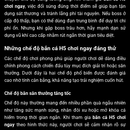
chơi ngay
, việc đổi súng đúng thời điểm sẽ giúp bạn tận
dụng sát thương và tránh lãng phí tài nguyên. Nếu boss ở
cấp độ thấp, bạn có thể dùng đạn trung bình để duy trì chi
phí ổn. Nhưng khi gặp boss trâu hơn, hãy mạnh dạn sử
dụng vũ khí cao cấp nhằm rút ngắn thời gian tiêu diệt.
Những chế độ bắn cá H5 chơi ngay đáng thử
Các chế độ chơi phong phú giúp người chơi dễ dàng điều
chỉnh phong cách chiến đấu tùy mục đích giải trí hoặc săn
thưởng. Dưới đây là hai chế độ phổ biến được đánh giá
cao nhờ tính cân bằng, khả năng tạo trải nghiệm cuốn hút.
Chế độ bắn săn thưởng tăng tốc
Chế độ này thường mang đến nhiều phần quà ngẫu nhiên
như tăng sức mạnh súng, nhân đôi xu hoặc mở khóa cá
hiếm trong thời gian ngắn. Khi tham gia
bắn cá H5 chơi
ngay
theo hình thức này, người chơi sẽ cảm nhận rõ sự