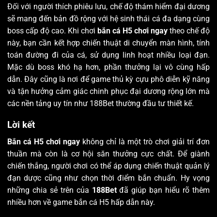
Đối với người thích phiêu lưu, chế độ thám hiểm đại dương
sẽ mang đến bản đồ rộng với hệ sinh thái cá đa dạng cùng
boss cấp độ cao. Khi chơi
bắn cá H5 chơi ngay
theo chế độ
này, bạn cần kết hợp chiến thuật di chuyển màn hình, tính
toán đường đi của cá, sử dụng linh hoạt nhiều loại đạn.
Mặc dù boss khó hạ hơn, phần thưởng lại vô cùng hấp
dẫn. Đây cũng là nơi để game thủ kỳ cựu phô diễn kỹ năng
và tận hưởng cảm giác chinh phục đại dương rộng lớn mà
các nền tảng uy tín như 188Bet thường đầu tư thiết kế.
Lời kết
Bắn cá H5 chơi ngay
không chỉ là một trò chơi giải trí đơn
thuần mà còn là cơ hội săn thưởng cực chất. Để giành
chiến thắng, người chơi có thể áp dụng chiến thuật quản lý
đạn dược cũng như chọn thời điểm bắn chuẩn. Hy vọng
những chia sẻ trên của
188Bet
đã giúp bạn hiểu rõ thêm
nhiều hơn về game bắn cá H5 hấp dẫn này.