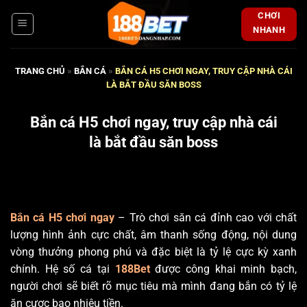
Bỏ
CHƠI
qua
NHANH
nội
dung
TRANG CHỦ
»
BẮN CÁ
»
BẮN CÁ H5 CHƠI NGAY, TRUY CẬP NHÀ CÁI
LÀ BẮT ĐẦU SĂN BOSS
Bắn cá H5 chơi ngay, truy cập nhà cái
là bắt đầu săn boss
Bắn cá H5 chơi ngay
– Trò chơi săn cá đỉnh cao với chất
lượng hình ảnh cực chất, âm thanh sống động, nội dung
vòng thưởng phong phú và đặc biệt là tỷ lệ cực kỳ xanh
chính. Hệ số cá tại
188Bet
được công khai minh bạch,
người chơi sẽ biết rõ mục tiêu mà mình đang bắn có tỷ lệ
ăn cược bao nhiêu tiền.