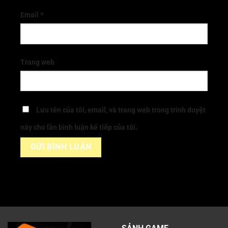
Email
*
Trang web
Lưu tên của tôi, email, và trang web trong trình duyệt
này cho lần bình luận kế tiếp của tôi.