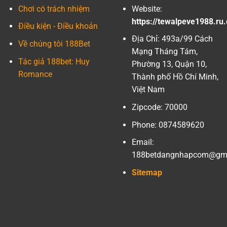
Chơi có trách nhiệm
Website:
https://tewalpeve1988.ru
Điều kiện - Điều khoản
Địa Chỉ: 493a/99 Cách
Về chúng tôi 188Bet
Mạng Tháng Tám,
Tác giả 188bet: Huy
Phường 13, Quận 10,
Romance
Thành phố Hồ Chí Minh,
Việt Nam
Zipcode: 70000
Phone: 0874589620
Email:
188betdangnhapcom@gma
Sitemap