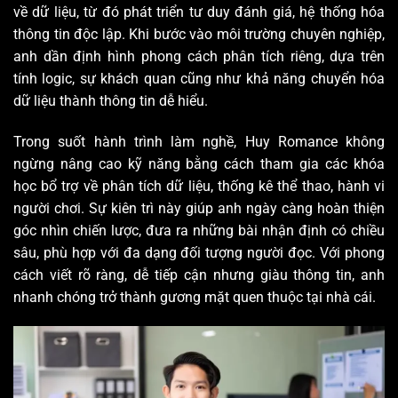
về dữ liệu, từ đó phát triển tư duy đánh giá, hệ thống hóa
thông tin độc lập. Khi bước vào môi trường chuyên nghiệp,
anh dần định hình phong cách phân tích riêng, dựa trên
tính logic, sự khách quan cũng như khả năng chuyển hóa
dữ liệu thành thông tin dễ hiểu.
Trong suốt hành trình làm nghề, Huy Romance không
ngừng nâng cao kỹ năng bằng cách tham gia các khóa
học bổ trợ về phân tích dữ liệu, thống kê thể thao, hành vi
người chơi. Sự kiên trì này giúp anh ngày càng hoàn thiện
góc nhìn chiến lược, đưa ra những bài nhận định có chiều
sâu, phù hợp với đa dạng đối tượng người đọc. Với phong
cách viết rõ ràng, dễ tiếp cận nhưng giàu thông tin, anh
nhanh chóng trở thành gương mặt quen thuộc tại nhà cái.