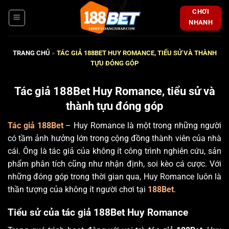
Bỏ
CHƠI
qua
NHANH
nội
dung
TRANG CHỦ
»
TÁC GIẢ 188BET HUY ROMANCE, TIỂU SỬ VÀ THÀNH
TỰU ĐÓNG GÓP
Tác giả 188Bet Huy Romance, tiểu sử và
thành tựu đóng góp
Tác giả 188Bet
– Huy Romance là một trong những người
có tầm ảnh hưởng lớn trong cộng đồng thành viên của nhà
cái. Ông là tác giả của không ít công trình nghiên cứu, sản
phẩm phân tích cũng như nhận định, soi kèo cá cược. Với
những đóng góp trong thời gian qua, Huy Romance luôn là
thần tượng của không ít người chơi tại
188Bet
.
Tiểu sử của tác giả 188Bet Huy Romance