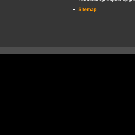
Sitemap