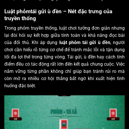
Luật phỏmtái gửi ù đền – Nét đặc trưng của
truyền thống
Trong phỏm truyền thống, luật chơi tưởng đơn giản nhưng
lại đòi hỏi sự kết hợp giữa tính toán và khả năng đọc bài
của đối thủ. Khi áp dụng
luật phỏm tái gửi ù đền
, người
chơi cần hiểu rõ từng cơ chế để tránh mắc lỗi và tận dụng
tối đa lợi thế trong từng vòng. Tái gửi, ù đền hay cách tính
điểm đều có tác động rất lớn đến kết quả chung cuộc. Việc
nắm vững từng phần không chỉ giúp bạn tránh rủi ro mà
còn mở ra nhiều cơ hội thắng bất ngờ khi xuất hiện tình
huống đặc biệt.