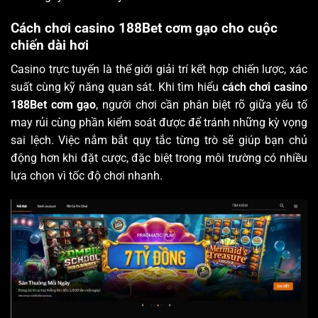
Cách chơi casino 188Bet cơm gạo cho cuộc
chiến dài hơi
Casino trực tuyến là thế giới giải trí kết hợp chiến lược, xác
suất cùng kỹ năng quan sát. Khi tìm hiểu
cách chơi casino
188Bet cơm gạo
, người chơi cần phân biệt rõ giữa yếu tố
may rủi cùng phần kiểm soát được để tránh những kỳ vọng
sai lệch. Việc nắm bắt quy tắc từng trò sẽ giúp bạn chủ
động hơn khi đặt cược, đặc biệt trong môi trường có nhiều
lựa chọn vì tốc độ chơi nhanh.