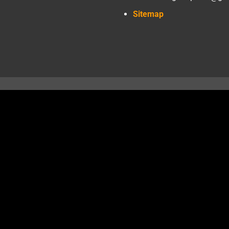
Sitemap